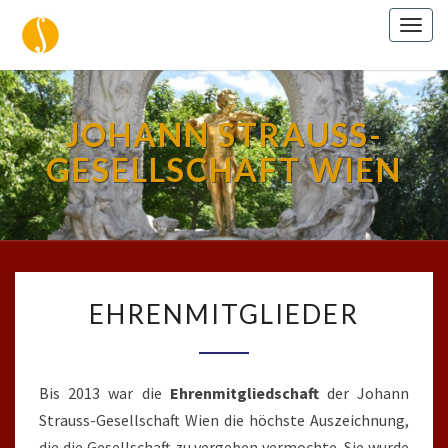
Togg
navig
JOHANN STRAUSS-
GESELLSCHAFT WIEN
EHRENMITGLIEDER
EHRENMITGLIEDER
Bis 2013 war die
Ehrenmitgliedschaft
der Johann
Strauss-Gesellschaft Wien die höchste Auszeichnung,
die die Gesellschaft zu vergeben vermochte. Sie wurde