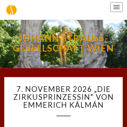
Togg
navig
JOHANN STRAUSS-
GESELLSCHAFT WIEN
7.
7. NOVEMBER 2026 „DIE
NOVEMBER
2026
ZIRKUSPRINZESSIN“ VON
„DIE
EMMERICH KÁLMÁN
ZIRKUSPRINZESSIN“
VON
EMMERICH
KÁLMÁN