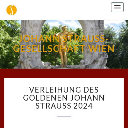
Togg
navig
JOHANN STRAUSS-
GESELLSCHAFT WIEN
VERLEIHUNG
VERLEIHUNG DES
DES
GOLDENEN
GOLDENEN JOHANN
JOHANN
STRAUSS 2024
STRAUSS
2024