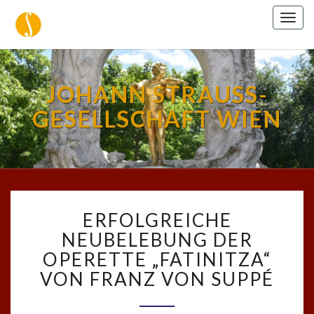
Togg
navig
JOHANN STRAUSS-
GESELLSCHAFT WIEN
ERFOLGREICHE
ERFOLGREICHE
NEUBELEBUNG
DER
NEUBELEBUNG DER
OPERETTE
OPERETTE „FATINITZA“
„FATINITZA“
VON FRANZ VON SUPPÉ
VON
FRANZ
VON