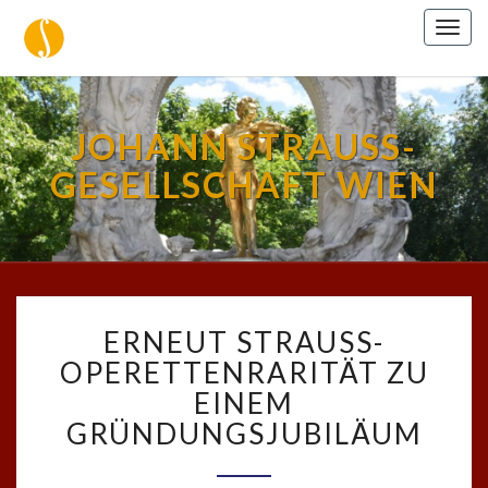
Togg
navig
JOHANN STRAUSS-
GESELLSCHAFT WIEN
ERNEUT
ERNEUT STRAUSS-
STRAUSS-
OPERETTENRARITÄT
OPERETTENRARITÄT ZU
ZU
EINEM
EINEM
GRÜNDUNGSJUBILÄUM
GRÜNDUNGSJUBILÄUM