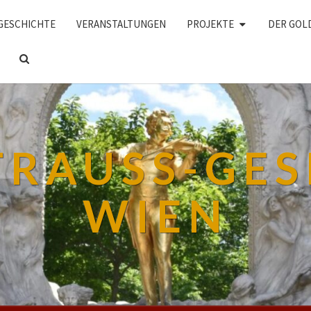
GESCHICHTE
VERANSTALTUNGEN
PROJEKTE
DER GOL
SEARCH
ICON
TRAUSS-GES
WIEN